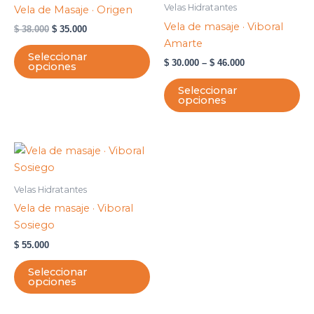
tiene
ti
$ 38.000.
$ 35.000.
through
Velas Hidratantes
Vela de Masaje · Origen
$ 46.000
múltiples
mú
Vela de masaje · Viboral
$
38.000
$
35.000
variantes.
var
Amarte
Las
La
Seleccionar
$
30.000
–
$
46.000
opciones
opciones
op
se
se
Seleccionar
opciones
pueden
pu
elegir
ele
en
en
Este
la
la
producto
página
pá
tiene
de
de
Velas Hidratantes
múltiples
producto
pr
Vela de masaje · Viboral
variantes.
Sosiego
Las
$
55.000
opciones
se
Seleccionar
opciones
pueden
elegir