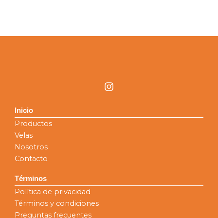
en
la
página
de
producto
I
n
s
t
Inicio
a
Productos
g
Velas
r
Nosotros
a
m
Contacto
Términos
Política de privacidad
Términos y condiciones
Preguntas frecuentes